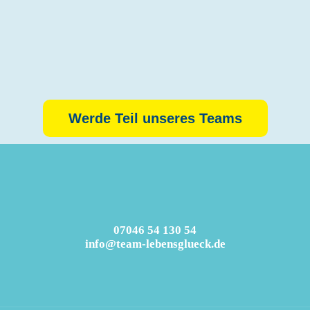
Werde Teil unseres Teams
“Für mich war es tatsächlich so: Ich habe
mich beworben, bin angekommen und fühle
mich rundum wohl. So schnell werde ich
hier auch nicht mehr gehen. Ich bin sofort
angekommen, was wirklich selten ist!”
– Katharina, Qualitätsmanagement &
hauswirtschaftliche Leitung
07046 54 130 54
info@team-lebensglueck.de