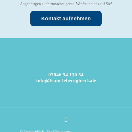
Angehörigen auch zunächst gerne. Wir freuen uns auf Sie!
Kontakt aufnehmen
07046 54 130 54
info@team-lebensglueck.de
© Lebensglück - Ihr Pflegeteam -
Datenschutz
|
Impressum