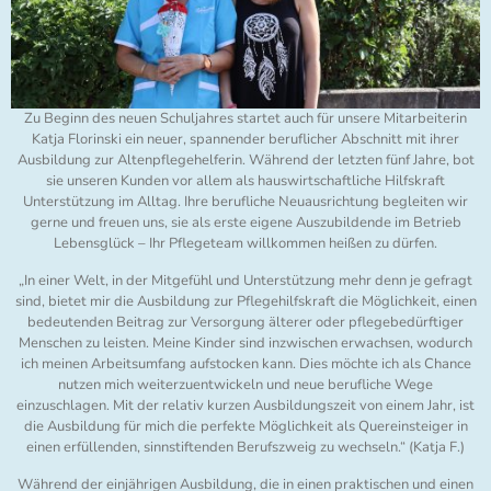
Zu Beginn des neuen Schuljahres startet auch für unsere Mitarbeiterin
Katja Florinski ein neuer, spannender beruflicher Abschnitt mit ihrer
Ausbildung zur Altenpflegehelferin. Während der letzten fünf Jahre, bot
sie unseren Kunden vor allem als hauswirtschaftliche Hilfskraft
Unterstützung im Alltag. Ihre berufliche Neuausrichtung begleiten wir
gerne und freuen uns, sie als erste eigene Auszubildende im Betrieb
Lebensglück – Ihr Pflegeteam willkommen heißen zu dürfen.
„In einer Welt, in der Mitgefühl und Unterstützung mehr denn je gefragt
sind, bietet mir die Ausbildung zur Pflegehilfskraft die Möglichkeit, einen
bedeutenden Beitrag zur Versorgung älterer oder pflegebedürftiger
Menschen zu leisten. Meine Kinder sind inzwischen erwachsen, wodurch
ich meinen Arbeitsumfang aufstocken kann. Dies möchte ich als Chance
nutzen mich weiterzuentwickeln und neue berufliche Wege
einzuschlagen. Mit der relativ kurzen Ausbildungszeit von einem Jahr, ist
die Ausbildung für mich die perfekte Möglichkeit als Quereinsteiger in
einen erfüllenden, sinnstiftenden Berufszweig zu wechseln.“ (Katja F.)
Während der einjährigen Ausbildung, die in einen praktischen und einen